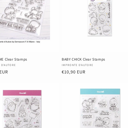
ME Clear Stamps
BABY CHICK Clear Stamps
r:
Anbieter:
 D'AUTORE
IMPRONTE D'AUTORE
er
 EUR
Normaler
€10,90 EUR
Preis