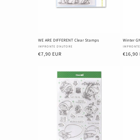
WE ARE DIFFERENT Clear Stamps
Winter G
Anbieter:
Anbiete
IMPRONTE D'AUTORE
IMPRONTE
Normaler
€7,90 EUR
Normal
€16,90
Preis
Preis