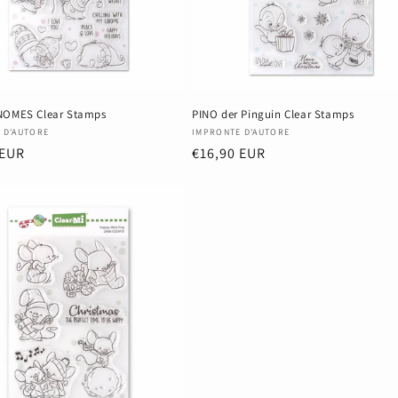
NOMES Clear Stamps
PINO der Pinguin Clear Stamps
r:
Anbieter:
 D'AUTORE
IMPRONTE D'AUTORE
er
 EUR
Normaler
€16,90 EUR
Preis