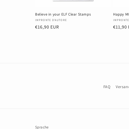
Believe in your ELF Clear Stamps
Happy MI
Anbieter:
Anbiete
IMPRONTE D'AUTORE
IMPRONTE
Normaler
€16,90 EUR
Normal
€11,90
Preis
Preis
FAQ
Versan
Sprache