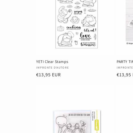
g
o
r
i
e
YETI Clear Stamps
PARTY TI
Anbieter:
Anbiete
IMPRONTE D'AUTORE
IMPRONTE
:
Normaler
€13,95 EUR
Normal
€13,95
Preis
Preis