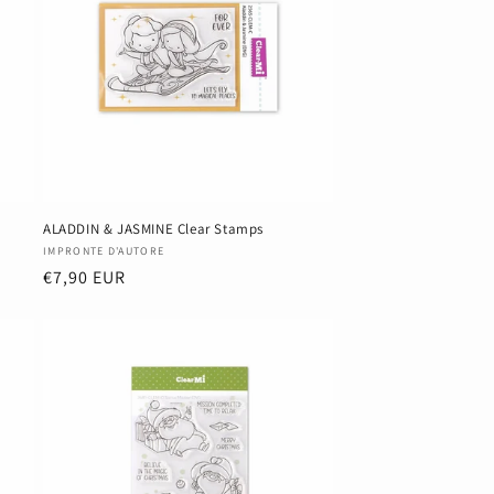
ALADDIN & JASMINE Clear Stamps
Anbieter:
IMPRONTE D'AUTORE
Normaler
€7,90 EUR
Preis