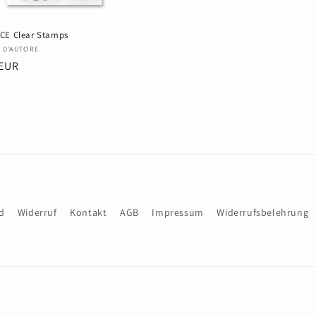
CE Clear Stamps
r:
 D'AUTORE
er
 EUR
d
Widerruf
Kontakt
AGB
Impressum
Widerrufsbelehrung