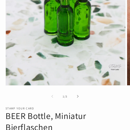
Medien
M
1
2
in
in
von
1
/
3
Modal
M
öffnen
ö
STAMP YOUR CARD
BEER Bottle, Miniatur
Bierflaschen