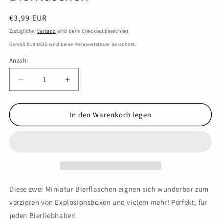
Normaler
€3,99 EUR
Preis
Zuzüglicher
Versand
wird beim Checkout berechnet
Gemäß §19 UStG wird keine Mehrwertsteuer berechnet.
Anzahl
Verringere
Erhöhe
die
die
Menge
Menge
für
für
In den Warenkorb legen
BEER
BEER
Bottle,
Bottle,
Miniatur
Miniatur
Bierflaschen
Bierflaschen
Diese zwei Miniatur Bierflaschen eignen sich wunderbar zum
verzieren von Explosionsboxen und vielem mehr! Perfekt, für
jeden Bierliebhaber!