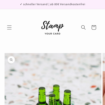
Direkt
✓ schneller Versand | ab 80€ Versandkostenfrei
zum
Inhalt
Warenkorb
oduktinformationen
ringen