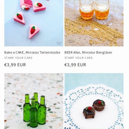
r
i
e
:
Bake a CAKE, Miniatur Tortenstücke
BEER Ahoi, Miniatur Biergläser
Anbieter:
STAMP YOUR CARD
Anbieter:
STAMP YOUR CARD
Normaler
€3,99 EUR
Normaler
€3,99 EUR
Preis
Preis