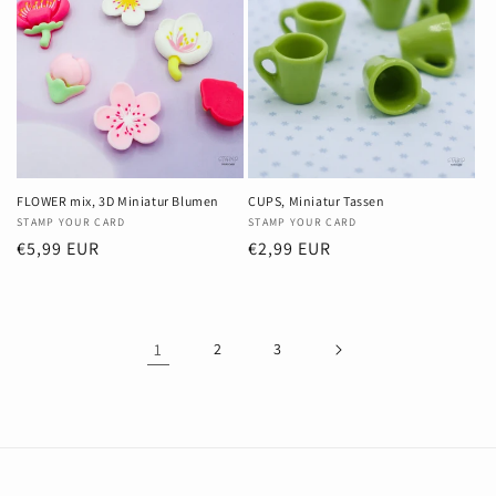
FLOWER mix, 3D Miniatur Blumen
CUPS, Miniatur Tassen
Anbieter:
STAMP YOUR CARD
Anbieter:
STAMP YOUR CARD
Normaler
€5,99 EUR
Normaler
€2,99 EUR
Preis
Preis
1
2
3