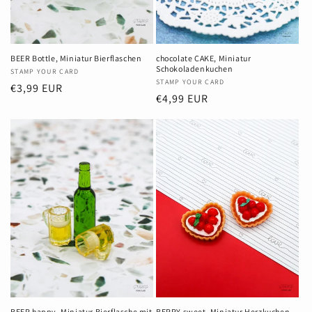
BEER Bottle, Miniatur Bierflaschen
chocolate CAKE, Miniatur
Schokoladenkuchen
Anbieter:
STAMP YOUR CARD
Anbieter:
STAMP YOUR CARD
Normaler
€3,99 EUR
Normaler
€4,99 EUR
Preis
Preis
BEER happy, Miniatur Bierflasche mit
BERRY sweet, Miniatur Herzkuchen