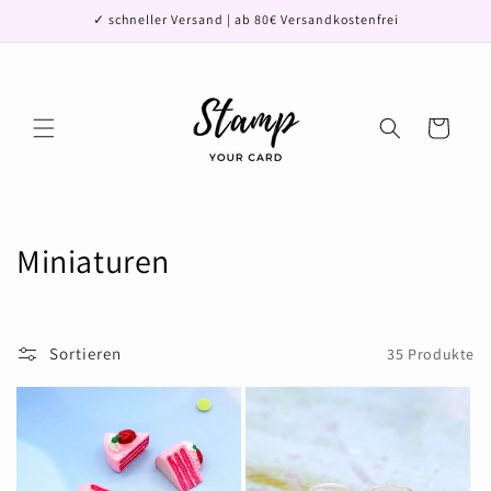
Direkt
✓ schneller Versand | ab 80€ Versandkostenfrei
zum
Inhalt
Warenkorb
K
Miniaturen
a
t
Sortieren
35 Produkte
e
g
o