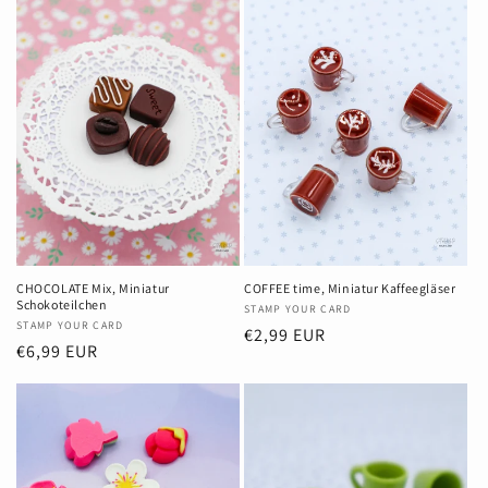
COFFEE time, Miniatur Kaffeegläser
CHOCOLATE Mix, Miniatur
Schokoteilchen
Anbieter:
STAMP YOUR CARD
Anbieter:
STAMP YOUR CARD
Normaler
€2,99 EUR
Normaler
€6,99 EUR
Preis
Preis