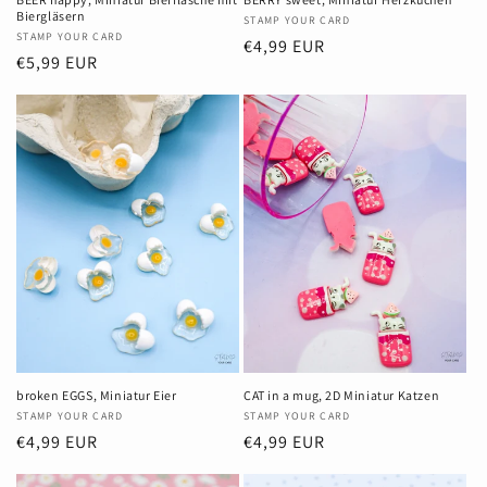
Biergläsern
Anbieter:
STAMP YOUR CARD
Anbieter:
STAMP YOUR CARD
Normaler
€4,99 EUR
Normaler
€5,99 EUR
Preis
Preis
broken EGGS, Miniatur Eier
CAT in a mug, 2D Miniatur Katzen
Anbieter:
STAMP YOUR CARD
Anbieter:
STAMP YOUR CARD
Normaler
€4,99 EUR
Normaler
€4,99 EUR
Preis
Preis